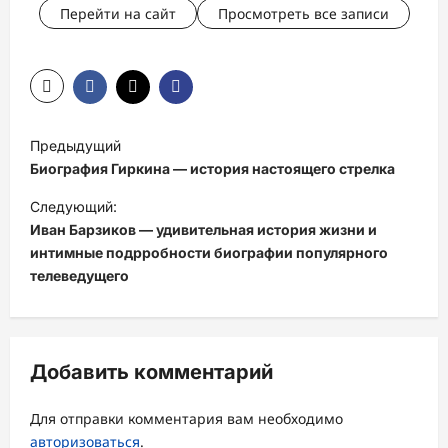
Перейти на сайт
Просмотреть все записи
Н
Предыдущий
а
Биография Гиркина — история настоящего стрелка
в
Следующий:
и
Иван Барзиков — удивительная история жизни и
интимные подрробности биографии популярного
г
телеведущего
а
ц
и
Добавить комментарий
я
з
Для отправки комментария вам необходимо
а
авторизоваться
.