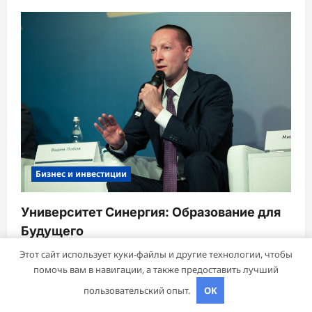
Бизнес и инвестиции
Университет Синергия: Образование для
Будущего
mining_broth
30 октября 2024
Этот сайт использует куки-файлы и другие технологии, чтобы
помочь вам в навигации, а также предоставить лучший
пользовательский опыт.
OK