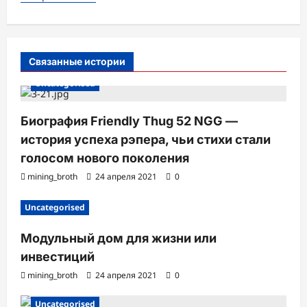
п
и
с
Связанные истории
и
Uncategorised
Биография Friendly Thug 52 NGG —
история успеха рэпера, чьи стихи стали
голосом нового поколения
mining_broth
24 апреля 2021
0
Uncategorised
Модульный дом для жизни или
инвестиций
mining_broth
24 апреля 2021
0
Uncategorised