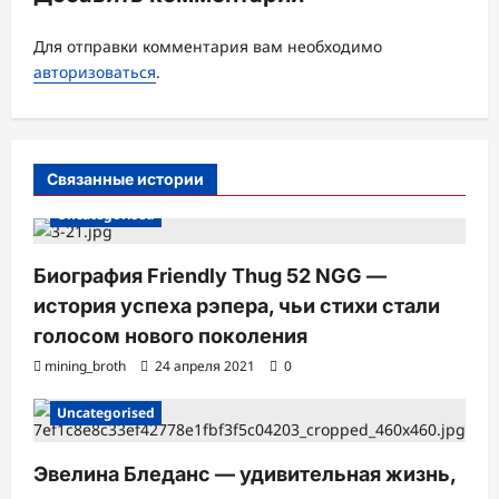
я
з
Для отправки комментария вам необходимо
а
авторизоваться
.
п
и
с
Связанные истории
и
Uncategorised
Биография Friendly Thug 52 NGG —
история успеха рэпера, чьи стихи стали
голосом нового поколения
mining_broth
24 апреля 2021
0
Uncategorised
Эвелина Бледанс — удивительная жизнь,