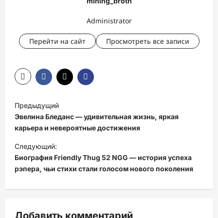
mining_broth
Administrator
Перейти на сайт
Просмотреть все записи
Н
Предыдущий
а
Эвелина Бледанс — удивительная жизнь, яркая
в
карьера и невероятные достижения
и
Следующий:
Биография Friendly Thug 52 NGG — история успеха
г
рэпера, чьи стихи стали голосом нового поколения
а
ц
и
Добавить комментарий