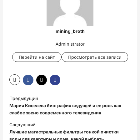
mining_broth
Administrator
Перейти на сайт
Просмотреть все записи
Н
Предыдущий
а
Мария Киселева биография ведущей и ее роль как
в
слабое звено современного телевидения
и
Следующий:
Лучшие магистральные фильтры тонкой очистки
г
воды для квартиры и дома, какой выбрать