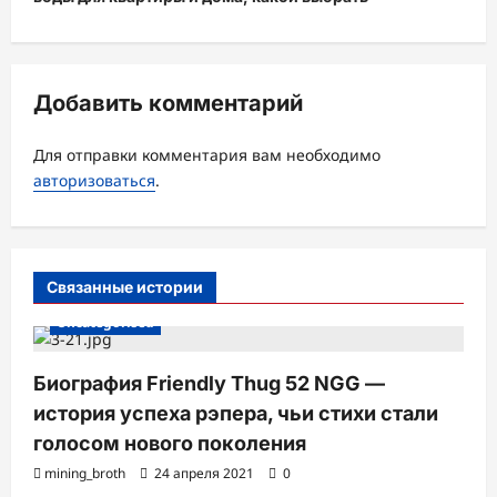
а
ц
и
Добавить комментарий
я
з
Для отправки комментария вам необходимо
а
авторизоваться
.
п
и
с
Связанные истории
и
Uncategorised
Биография Friendly Thug 52 NGG —
история успеха рэпера, чьи стихи стали
голосом нового поколения
mining_broth
24 апреля 2021
0