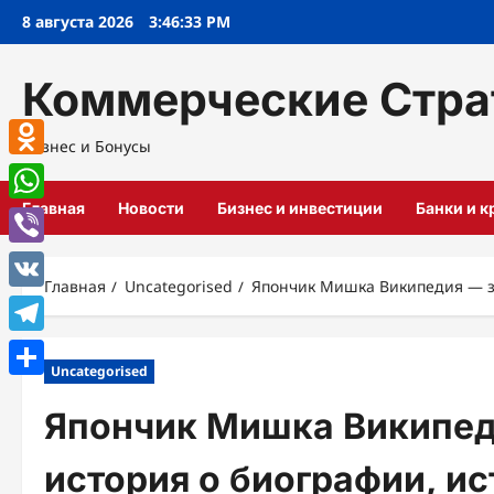
Перейти
8 августа 2026
3:46:34 PM
к
содержимому
Коммерческие Стра
Бизнес и Бонусы
Odnoklassniki
Главная
Новости
Бизнес и инвестиции
Банки и 
WhatsApp
Viber
Главная
Uncategorised
Япончик Мишка Википедия — з
VK
Telegram
Uncategorised
Отправить
Япончик Мишка Википе
история о биографии, и