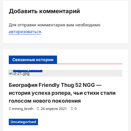
и
Добавить комментарий
я
з
Для отправки комментария вам необходимо
а
авторизоваться
.
п
и
с
Связанные истории
и
Uncategorised
Биография Friendly Thug 52 NGG —
история успеха рэпера, чьи стихи стали
голосом нового поколения
mining_broth
24 апреля 2021
0
Uncategorised