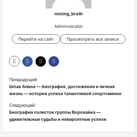
mining_broth
Administrator
Перейти на сайт
Просмотреть все записи
Н
Предыдущий
а
Шпак Алина — биография, достижения и личная
в
жизнь — история успеха талантливой спортсменки
и
Следующий:
Биография солисток группы Воровайка —
г
удивительные судьбы и невероятные успехи
а
ц