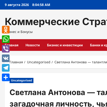
Перейти
9 августа 2026
8:04:59 AM
к
содержимому
Коммерческие Стра
Бизнес и Бонусы
Odnoklassniki
Главная
Новости
Бизнес и инвестиции
Банки и 
WhatsApp
Viber
Главная
Uncategorised
Светлана Антонова — талантли
VK
Telegram
Uncategorised
Отправить
Светлана Антонова — та
загадочная личность, чь