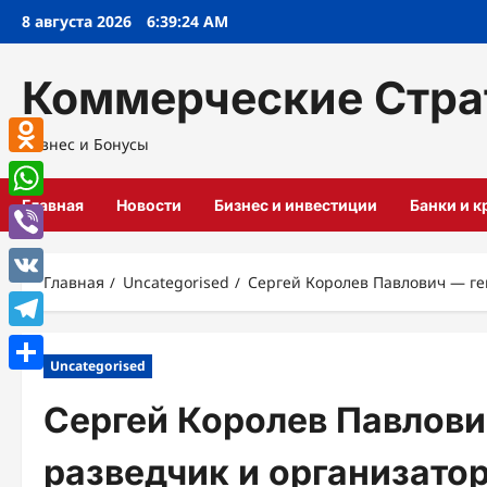
Перейти
8 августа 2026
6:39:25 AM
к
содержимому
Коммерческие Стра
Бизнес и Бонусы
Odnoklassniki
Главная
Новости
Бизнес и инвестиции
Банки и 
WhatsApp
Viber
Главная
Uncategorised
Сергей Королев Павлович — ге
VK
Telegram
Uncategorised
Отправить
Сергей Королев Павлови
разведчик и организато