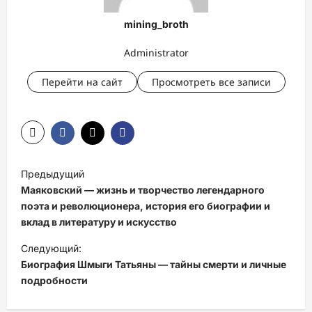
mining_broth
Administrator
Перейти на сайт
Просмотреть все записи
Н
Предыдущий
а
Маяковский — жизнь и творчество легендарного
в
поэта и революционера, история его биографии и
вклад в литературу и искусство
и
Следующий:
г
Биография Шмыги Татьяны — тайны смерти и личные
а
подробности
ц