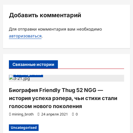
и
я
Добавить комментарий
з
а
Для отправки комментария вам необходимо
авторизоваться
.
п
и
с
Связанные истории
и
Uncategorised
Биография Friendly Thug 52 NGG —
история успеха рэпера, чьи стихи стали
голосом нового поколения
mining_broth
24 апреля 2021
0
Uncategorised