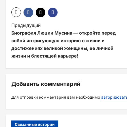
Н
Предыдущий
Биография Люции Мусина — откройте перед
а
собой интригующую историю о жизни и
в
достижениях великой женщины, ее личной
и
жизни и блестящей карьере!
г
а
Добавить комментарий
ц
и
Для отправки комментария вам необходимо
авторизоват
я
з
Связанные истории