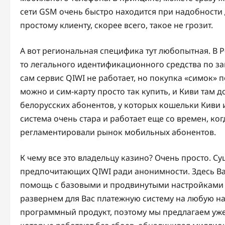
сети GSM очень быстро находится при надобности
простому клиенту, скорее всего, такое не грозит.
А вот региональная специфика тут любопытная. В Р
то легального идентификационного средства по за
сам сервис QIWI не работает, но покупка «симок» 
можно и сим-карту просто так купить, и Киви там д
белорусских абонентов, у которых кошельки Киви 
система очень стара и работает еще со времен, ко
регламентировали рынок мобильных абонентов.
К чему все это владельцу казино? Очень просто. С
предпочитающих QIWI ради анонимности. Здесь Ва
помощь с базовыми и продвинутыми настройками ки
развернем для Вас платежную систему на любую н
программный продукт, поэтому мы предлагаем уж