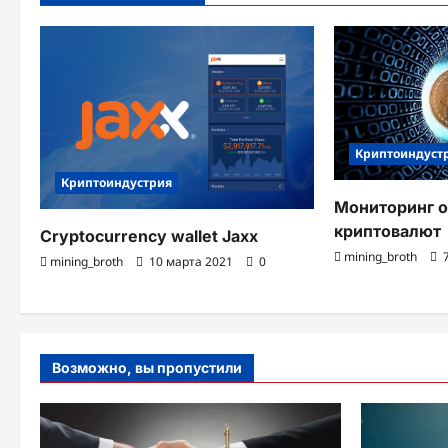
а
п
и
с
и
Криптоиндуст
Криптоиндустрия
Мониторинг 
криптовалют
Cryptocurrency wallet Jaxx
mining_broth
7
mining_broth
10 марта 2021
0
Возможно, вы пропустили