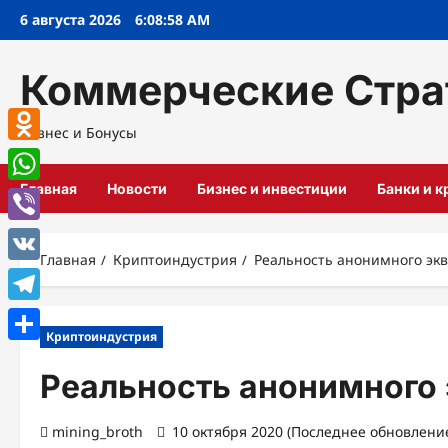
Перейти
6 августа 2026
6:08:59 AM
к
содержимому
Коммерческие Стра
Бизнес и Бонусы
Odnoklassniki
Главная
Новости
Бизнес и инвестиции
Банки и 
WhatsApp
Viber
Главная
Криптоиндустрия
Реальность анонимного экв
VK
Telegram
Криптоиндустрия
Отправить
Реальность анонимного 
mining_broth
10 октября 2020 (Последнее обновление