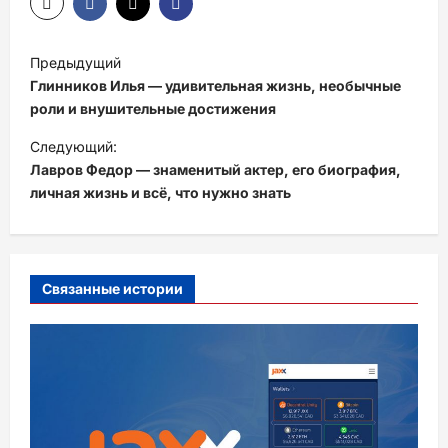
Н
Предыдущий
а
Глинников Илья — удивительная жизнь, необычные
в
роли и внушительные достижения
и
Следующий:
Лавров Федор — знаменитый актер, его биография,
г
личная жизнь и всё, что нужно знать
а
ц
и
Связанные истории
я
з
а
п
и