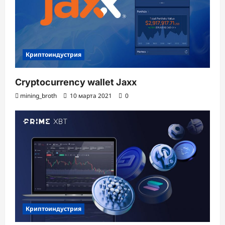
с
и
Криптоиндустрия
Cryptocurrency wallet Jaxx
mining_broth
10 марта 2021
0
Криптоиндустрия