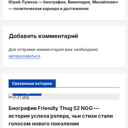
Юрий Лужков — биография, Википедия, Михайлович
г
— политическая карьера и достижения
а
ц
и
Добавить комментарий
я
з
Для отправки комментария вам необходимо
а
авторизоваться
.
п
и
с
Связанные истории
и
Uncategorised
Биография Friendly Thug 52 NGG —
история успеха рэпера, чьи стихи стали
голосом нового поколения