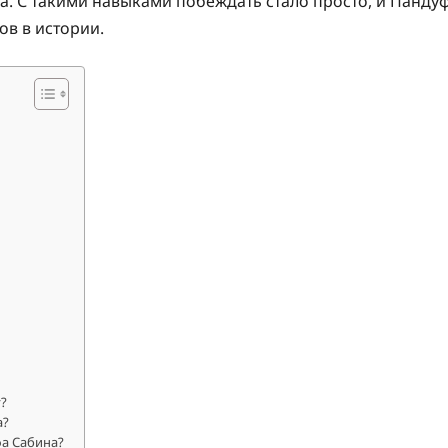
. С такими навыками побеждать стало просто, и Панду
ов в истории.
?
а?
фа Сабина?