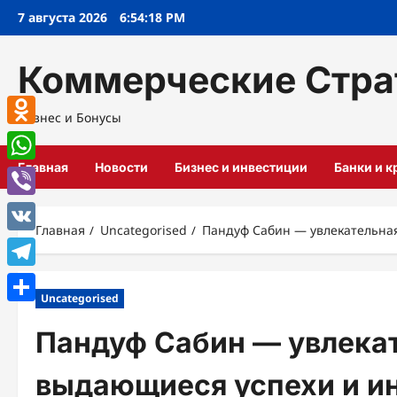
Перейти
7 августа 2026
6:54:18 PM
к
содержимому
Коммерческие Стра
Бизнес и Бонусы
Odnoklassniki
Главная
Новости
Бизнес и инвестиции
Банки и 
WhatsApp
Viber
Главная
Uncategorised
Пандуф Сабин — увлекательна
VK
Telegram
Uncategorised
Отправить
Пандуф Сабин — увлекат
выдающиеся успехи и и