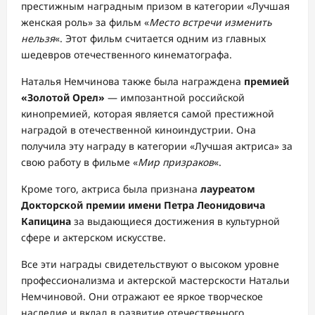
престижным наградным призом в категории «Лучшая
женская роль» за фильм «
Место встречи изменить
нельзя
«. Этот фильм считается одним из главных
шедевров отечественного кинематографа.
Наталья Немчинова также была награждена
премией
«Золотой Орел»
— импозантной российской
кинопремией, которая является самой престижной
наградой в отечественной киноиндустрии. Она
получила эту награду в категории «Лучшая актриса» за
свою работу в фильме «
Мир призраков
«.
Кроме того, актриса была признана
лауреатом
Докторской премии имени Петра Леонидовича
Капицина
за выдающиеся достижения в культурной
сфере и актерском искусстве.
Все эти награды свидетельствуют о высоком уровне
профессионализма и актерской мастерскости Натальи
Немчиновой. Они отражают ее яркое творческое
наследие и вклад в развитие отечественного