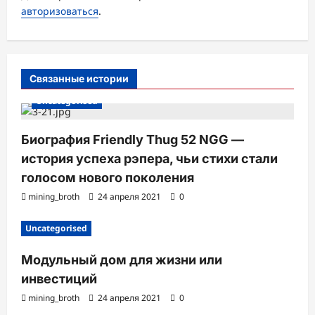
а
авторизоваться
.
п
и
с
Связанные истории
и
Uncategorised
Биография Friendly Thug 52 NGG —
история успеха рэпера, чьи стихи стали
голосом нового поколения
mining_broth
24 апреля 2021
0
Uncategorised
Модульный дом для жизни или
инвестиций
mining_broth
24 апреля 2021
0