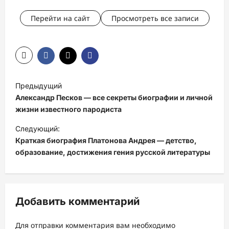
Перейти на сайт
Просмотреть все записи
Н
Предыдущий
а
Александр Песков — все секреты биографии и личной
в
жизни известного пародиста
и
Следующий:
Краткая биография Платонова Андрея — детство,
г
образование, достижения гения русской литературы
а
ц
и
Добавить комментарий
я
з
Для отправки комментария вам необходимо