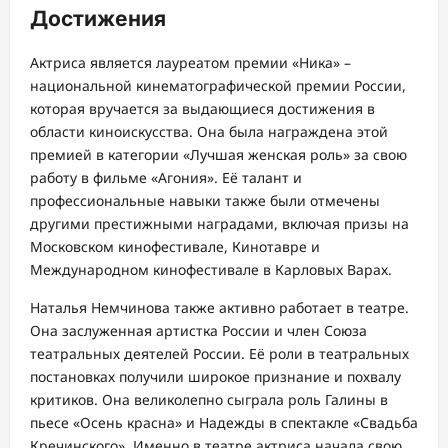
Достижения
Актриса является лауреатом премии «Ника» –
национальной кинематографической премии России,
которая вручается за выдающиеся достижения в
области киноискусства. Она была награждена этой
премией в категории «Лучшая женская роль» за свою
работу в фильме «Агония». Её талант и
профессиональные навыки также были отмечены
другими престижными наградами, включая призы на
Московском кинофестивале, Кинотавре и
Международном кинофестивале в Карловых Варах.
Наталья Немчинова также активно работает в театре.
Она заслуженная артистка России и член Союза
театральных деятелей России. Её роли в театральных
постановках получили широкое признание и похвалу
критиков. Она великолепно сыграла роль Галины в
пьесе «Осень красна» и Надежды в спектакле «Свадьба
Кречинского». Именно в театре актриса начала свою