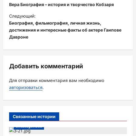
а
Вера Биография – история и творчество Кобзаря
в
Следующий:
и
Биография, фильмография, личная жизнь,
достижения и интересные факты об актере Гаипове
г
Давроне
а
ц
и
Добавить комментарий
я
з
Для отправки комментария вам необходимо
а
авторизоваться
.
п
и
с
Связанные истории
и
Uncategorised