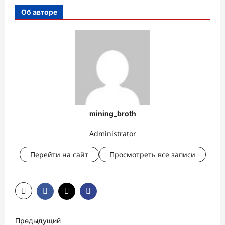
Об авторе
mining_broth
Administrator
Перейти на сайт
Просмотреть все записи
Н
Предыдущий