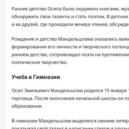
Раннее детство Осипа было окружено книгами, муз
обнаружить свои таланты и стать поэтом. В детски
и их друзей, где проходили вечера чтения, обсужд
Рождение и детство Мандельштама оказались важн
формировании его личности и творческого потенциа
раннем детстве, сопровождал поэта на протяжении
поэтическое творчество.
Учеба в Гимназии
Осип Эмильевич Мандельштам родился 15 января 1
торговца. После окончания начальной школы он п
образование.
В гимназии Мандельштам выделялся своими литер
показывал свой талант в написании стихов и прозы