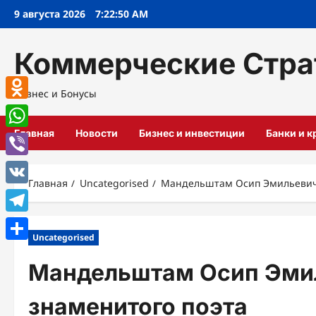
Перейти
9 августа 2026
7:22:51 AM
к
содержимому
Коммерческие Стра
Бизнес и Бонусы
Odnoklassniki
Главная
Новости
Бизнес и инвестиции
Банки и 
WhatsApp
Viber
Главная
Uncategorised
Мандельштам Осип Эмильевич 
VK
Telegram
Uncategorised
Отправить
Мандельштам Осип Эми
знаменитого поэта