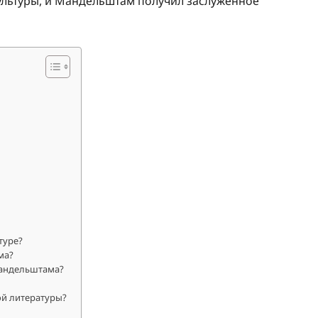
культуры, и Мандельштам получил заслуженное
туре?
ма?
Мандельштама?
ой литературы?