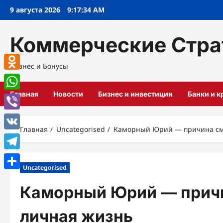
Перейти
9 августа 2026
9:17:34 AM
к
содержимому
Коммерческие Стра
Бизнес и Бонусы
Odnoklassniki
Главная
Новости
Бизнес и инвестиции
Банки и 
WhatsApp
Viber
Главная
Uncategorised
Каморный Юрий — причина сме
VK
Telegram
Uncategorised
Отправить
Каморный Юрий — причи
личная жизнь