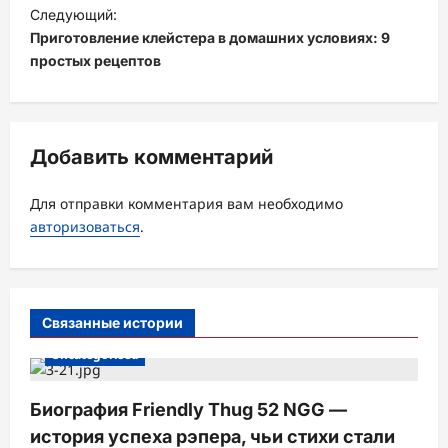
Следующий:
г
Приготовление клейстера в домашних условиях: 9
а
простых рецептов
ц
и
я
Добавить комментарий
з
а
Для отправки комментария вам необходимо
авторизоваться
.
п
и
с
Связанные истории
и
Uncategorised
Биография Friendly Thug 52 NGG —
история успеха рэпера, чьи стихи стали