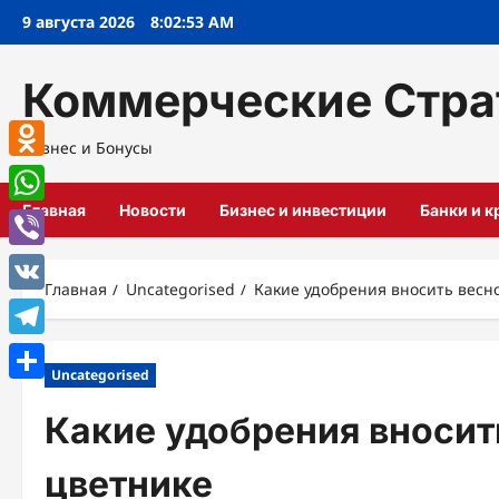
Перейти
9 августа 2026
8:02:54 AM
к
содержимому
Коммерческие Стра
Бизнес и Бонусы
Odnoklassniki
Главная
Новости
Бизнес и инвестиции
Банки и 
WhatsApp
Viber
Главная
Uncategorised
Какие удобрения вносить весно
VK
Telegram
Uncategorised
Отправить
Какие удобрения вносить
цветнике