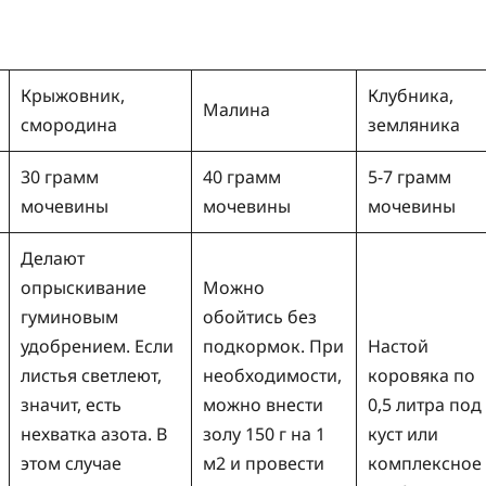
Крыжовник,
Клубника,
Малина
смородина
земляника
30 грамм
40 грамм
5-7 грамм
мочевины
мочевины
мочевины
Делают
опрыскивание
Можно
гуминовым
обойтись без
удобрением. Если
подкормок. При
Настой
листья светлеют,
необходимости,
коровяка по
значит, есть
можно внести
0,5 литра под
нехватка азота. В
золу 150 г на 1
куст или
этом случае
м2 и провести
комплексное