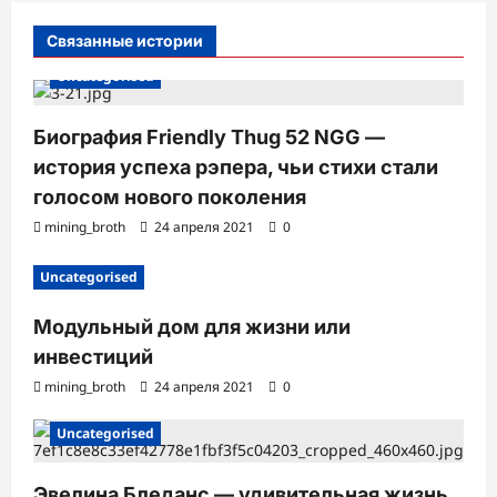
и
Связанные истории
Uncategorised
Биография Friendly Thug 52 NGG —
история успеха рэпера, чьи стихи стали
голосом нового поколения
mining_broth
24 апреля 2021
0
Uncategorised
Модульный дом для жизни или
инвестиций
mining_broth
24 апреля 2021
0
Uncategorised
Эвелина Бледанс — удивительная жизнь,