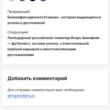
Н
Предыдущий
а
Биография адвоката Егорова – история выдающегося
в
успеха и достижений
и
Следующий:
Легендарный российский голкипер Игорь Акинфеев
г
— футболист, на пике успеха, с блистательной
а
клубной карьерой и многочисленными
ц
достижениями
и
я
з
Добавить комментарий
а
Для отправки комментария вам необходимо
п
авторизоваться
.
и
с