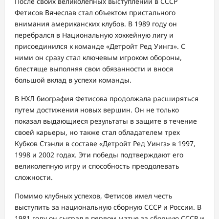
После своих великолепных выступлений в СССР
Фетисов Вячеслав стал объектом пристального
внимания американских клубов. В 1989 году он
перебрался в Национальную хоккейную лигу и
присоединился к команде «Детройт Ред Уингз». С
ними он сразу стал ключевым игроком обороны,
блестяще выполняя свои обязанности и внося
большой вклад в успехи команды.
В НХЛ биография Фетисова продолжала расширяться
путем достижения новых вершин. Он не только
показал выдающиеся результаты в защите в течение
своей карьеры, но также стал обладателем трех
Кубков Стэнли в составе «Детройт Ред Уингз» в 1997,
1998 и 2002 годах. Эти победы подтверждают его
великолепную игру и способность преодолевать
сложности.
Помимо клубных успехов, Фетисов имел честь
выступить за национальную сборную СССР и России. В
1981 году он сыграл в первом матче за сборную СССР и