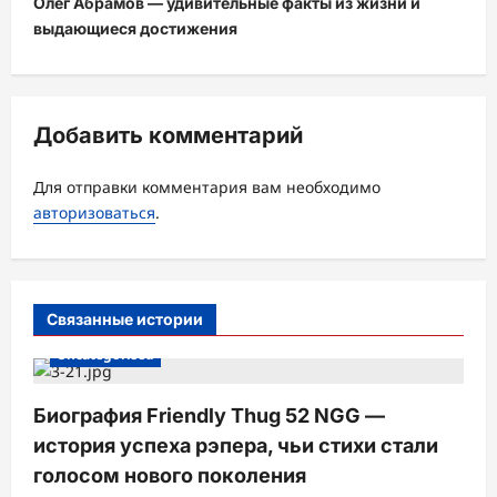
Олег Абрамов — удивительные факты из жизни и
г
выдающиеся достижения
а
ц
и
Добавить комментарий
я
з
Для отправки комментария вам необходимо
а
авторизоваться
.
п
и
с
Связанные истории
и
Uncategorised
Биография Friendly Thug 52 NGG —
история успеха рэпера, чьи стихи стали
голосом нового поколения