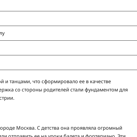
лу
 и танцами, что сформировало ее в качестве
держка со стороны родителей стали фундаментом для
стрии.
 городе Москва. С детства она проявляла огромный
ли отправить ее на уроки балета и фортепиано. Эти