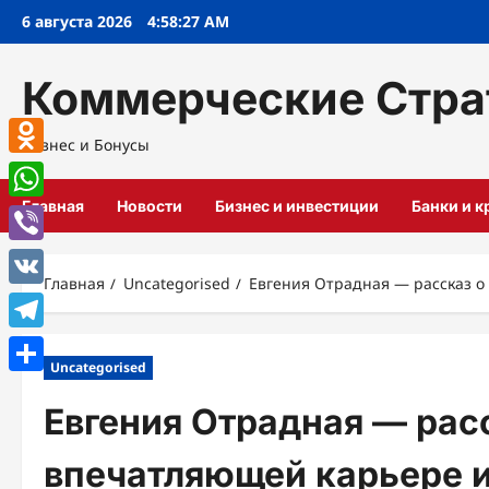
Перейти
6 августа 2026
4:58:28 AM
к
содержимому
Коммерческие Стра
Бизнес и Бонусы
Odnoklassniki
Главная
Новости
Бизнес и инвестиции
Банки и 
WhatsApp
Viber
Главная
Uncategorised
Евгения Отрадная — рассказ о
VK
Telegram
Uncategorised
Отправить
Евгения Отрадная — расс
впечатляющей карьере и