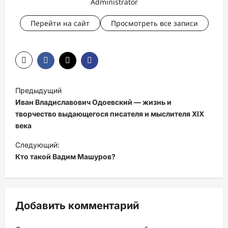
Administrator
Перейти на сайт
Просмотреть все записи
Н
Предыдущий
а
Иван Владиславович Одоевский — жизнь и
в
творчество выдающегося писателя и мыслителя XIX
века
и
Следующий:
г
Кто такой Вадим Машуров?
а
ц
и
Добавить комментарий
я
з