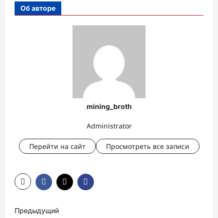
Об авторе
mining_broth
Administrator
Перейти на сайт
Просмотреть все записи
Н
Предыдущий