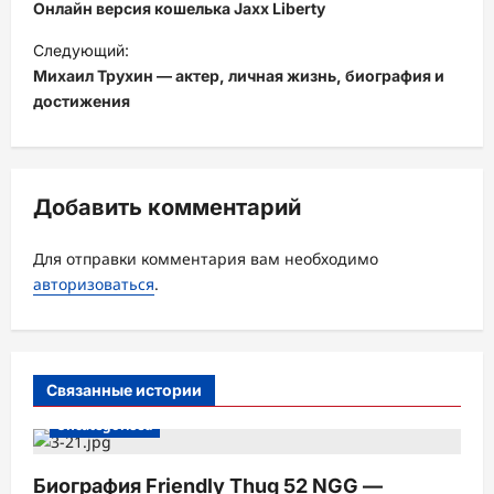
а
Онлайн версия кошелька Jaxx Liberty
в
Следующий:
и
Михаил Трухин — актер, личная жизнь, биография и
достижения
г
а
ц
Добавить комментарий
и
я
Для отправки комментария вам необходимо
з
авторизоваться
.
а
п
и
Связанные истории
с
Uncategorised
и
Биография Friendly Thug 52 NGG —