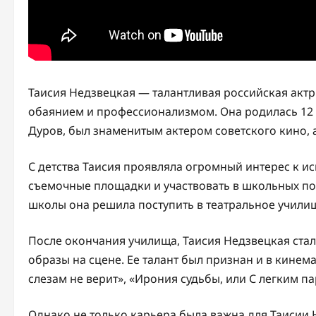
Таисия Недзвецкая — талантливая российская актр
обаянием и профессионализмом. Она родилась 12 ию
Дуров, был знаменитым актером советского кино, 
С детства Таисия проявляла огромный интерес к и
съемочные площадки и участвовать в школьных пос
школы она решила поступить в театральное учили
После окончания училища, Таисия Недзвецкая стал
образы на сцене. Ее талант был признан и в кинема
слезам не верит», «Ирония судьбы, или С легким па
Однако не только карьера была важна для Таисии