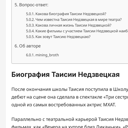
Вопрос-ответ:
Какова биография Таисии Недзвецкой?
Чем известна Таисия Недзвецкая в мире театра?
Какова личная жизнь Таисии Недзвецкой?
Какие фильмы с участием Таисии Недзвецкой наиб
Как зовут Таисию Недзвецкаю?
Об авторе
mining_broth
Биография Таисии Недзвецкая
После окончания школы Таисия поступила в Школу-
дебют на сцене она сделала в спектакле «Три сестр
одной из самых востребованных актрис МХАТ.
Параллельно с театральной карьерой Таисия Недзве
фильмах, как «Вечера на хуторе близ Диканьки», «