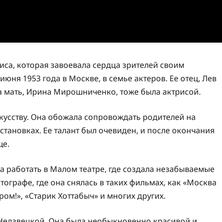
иса, которая завоевала сердца зрителей своим
ня 1953 года в Москве, в семье актеров. Ее отец, Лев
а мать, Ирина Мирошниченко, тоже была актрисой.
скусству. Она обожала сопровождать родителей на
тановках. Ее талант был очевиден, и после окончания
ще.
а работать в Малом театре, где создала незабываемые
тографе, где она снялась в таких фильмах, как «Москва
ром!», «Старик Хоттабыч» и многих других.
 Недзвецкой. Она была необыкновенно красивой и