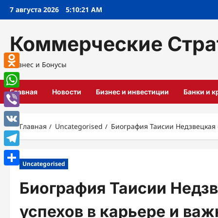
Перейти
7 августа 2026
5:10:22 AM
к
содержимому
Коммерческие Стра
Бизнес и Бонусы
Odnoklassniki
Главная
Новости
Бизнес и инвестиции
Банки и 
WhatsApp
Viber
Главная
Uncategorised
Биография Таисии Недзвецкая 
VK
Telegram
Uncategorised
Отправить
Биография Таисии Недзв
успехов в карьере и ва