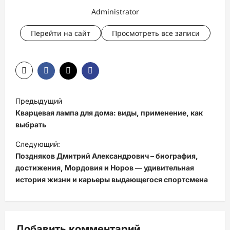
Administrator
Перейти на сайт
Просмотреть все записи
Н
Предыдущий
а
Кварцевая лампа для дома: виды, применение, как
в
выбрать
и
Следующий:
Поздняков Дмитрий Александрович – биография,
г
достижения, Мордовия и Норов — удивительная
а
история жизни и карьеры выдающегося спортсмена
ц
и
я
Добавить комментарий