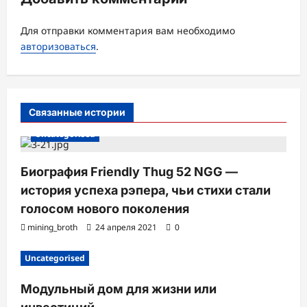
з
а
Для отправки комментария вам необходимо
авторизоваться
.
п
и
с
Связанные истории
и
Uncategorised
Биография Friendly Thug 52 NGG —
история успеха рэпера, чьи стихи стали
голосом нового поколения
mining_broth
24 апреля 2021
0
Uncategorised
Модульный дом для жизни или