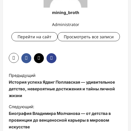
mining_broth
Administrator
Перейти на сайт
Просмотреть все записи
Н
Предыдущий
а
История успеха Ядвиг Поплавская — удивительное
в
детство, невероятные достижения и тайны личной
жизни
и
Следующий:
г
Биография Владимира Молчанова — от детства в
а
провинции до венценосной карьеры в мировом
ц
искусстве