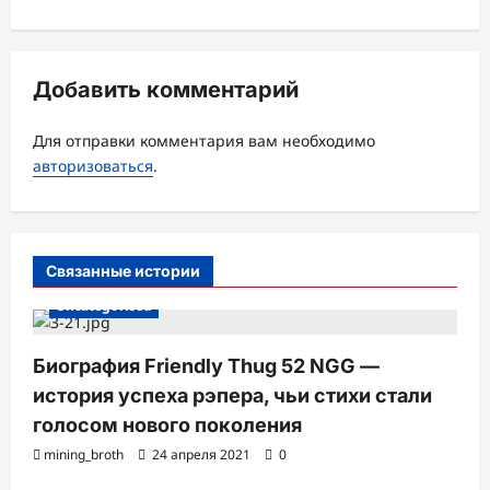
и
я
з
Добавить комментарий
а
Для отправки комментария вам необходимо
п
авторизоваться
.
и
с
и
Связанные истории
Uncategorised
Биография Friendly Thug 52 NGG —
история успеха рэпера, чьи стихи стали
голосом нового поколения
mining_broth
24 апреля 2021
0