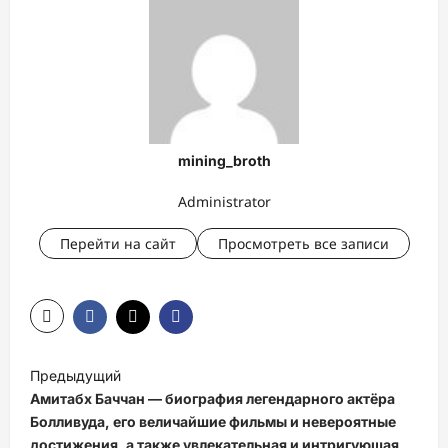
mining_broth
Administrator
Перейти на сайт
Просмотреть все записи
Н
Предыдущий
а
Амитабх Баччан — биография легендарного актёра
в
Болливуда, его величайшие фильмы и невероятные
достижения, а также увлекательная и интригующая