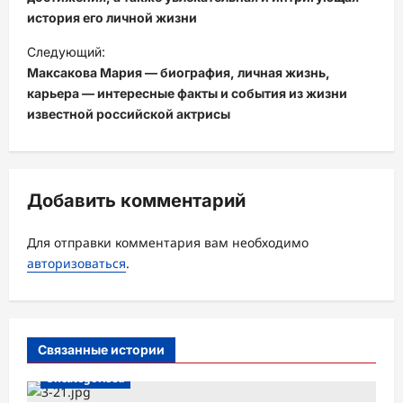
и
история его личной жизни
г
Следующий:
а
Максакова Мария — биография, личная жизнь,
ц
карьера — интересные факты и события из жизни
известной российской актрисы
и
я
з
Добавить комментарий
а
п
Для отправки комментария вам необходимо
и
авторизоваться
.
с
и
Связанные истории
Uncategorised