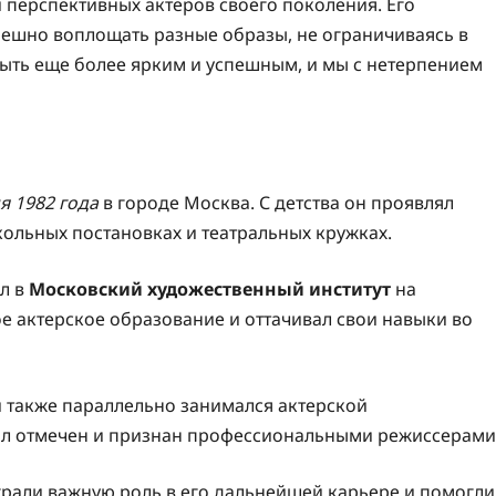
 перспективных актеров своего поколения. Его
пешно воплощать разные образы, не ограничиваясь в
быть еще более ярким и успешным, и мы с нетерпением
я 1982 года
в городе Москва. С детства он проявлял
школьных постановках и театральных кружках.
л в
Московский художественный институт
на
ое актерское образование и оттачивал свои навыки во
й также параллельно занимался актерской
 был отмечен и признан профессиональными режиссерами
грали важную роль в его дальнейшей карьере и помогли