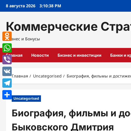
Перейти
8 августа 2026
3:10:39 PM
к
содержимому
Коммерческие Стра
Бизнес и Бонусы
Odnoklassniki
Главная
Новости
Бизнес и инвестиции
Банки и 
WhatsApp
Viber
Главная
Uncategorised
Биография, фильмы и достиже
VK
Telegram
Uncategorised
Отправить
Биография, фильмы и до
Быковского Дмитрия