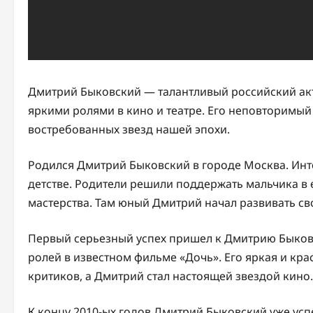
Дмитрий Быковский — талантливый российский ак
яркими ролями в кино и театре. Его неповторимый
востребованных звезд нашей эпохи.
Родился Дмитрий Быковский в городе Москва. Инте
детстве. Родители решили поддержать мальчика в е
мастерства. Там юный Дмитрий начал развивать сво
Первый серьезный успех пришел к Дмитрию Быковск
ролей в известном фильме «Дочь». Его яркая и кр
критиков, а Дмитрий стал настоящей звездой кино.
К концу 2010-ых годов Дмитрий Быковский уже успе