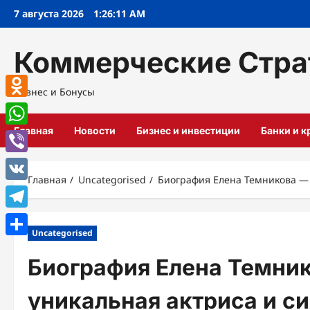
Перейти
7 августа 2026
1:26:12 AM
к
содержимому
Коммерческие Стра
Бизнес и Бонусы
Odnoklassniki
Главная
Новости
Бизнес и инвестиции
Банки и 
WhatsApp
Viber
Главная
Uncategorised
Биография Елена Темникова — 
VK
Telegram
Uncategorised
Отправить
Биография Елена Темник
уникальная актриса и с