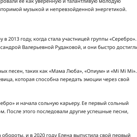
овали ее как уверенную и талантливую молодую
овторимой музыкой и непревзойденной энергетикой.
в 2013 году, когда стала участницей группы «Серебро».
андрой Валерьевной Рудаковой, и они быстро достигл
х песен, таких как «Мама Люба», «Опиум» и «Mi Mi Mi».
евица, которая способна передать эмоции через свой
ебро» и начала сольную карьеру. Ее первый сольный
том. После этого последовали другие успешные песни,
обороты, и в 2020 году Елена выпустила свой первый