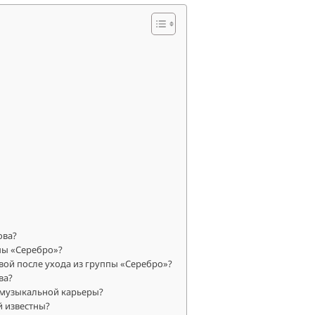
ова?
пы «Серебро»?
ой после ухода из группы «Серебро»?
ва?
 музыкальной карьеры?
й известны?