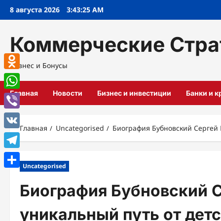
Перейти
8 августа 2026
3:43:26 AM
к
содержимому
Коммерческие Стра
Бизнес и Бонусы
Odnoklassniki
Главная
Новости
Бизнес и инвестиции
Банки и 
WhatsApp
Viber
Главная
Uncategorised
Биография Бубновский Сергей 
VK
Telegram
Uncategorised
Отправить
Биография Бубновский 
уникальный путь от дет