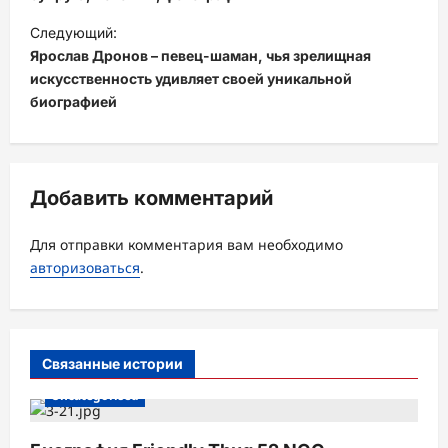
и
Следующий:
Ярослав Дронов – певец-шаман, чья зрелищная
г
искусственность удивляет своей уникальной
а
биографией
ц
и
я
Добавить комментарий
з
а
Для отправки комментария вам необходимо
авторизоваться
.
п
и
с
Связанные истории
и
Uncategorised