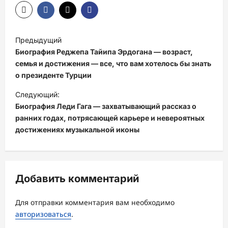
Н
Предыдущий
а
Биография Реджепа Тайипа Эрдогана — возраст,
в
семья и достижения — все, что вам хотелось бы знать
о президенте Турции
и
Следующий:
г
Биография Леди Гага — захватывающий рассказ о
а
ранних годах, потрясающей карьере и невероятных
ц
достижениях музыкальной иконы
и
я
з
Добавить комментарий
а
Для отправки комментария вам необходимо
п
авторизоваться
.
и