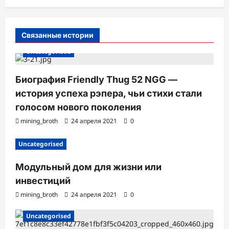
с
и
Связанные истории
Uncategorised
Биография Friendly Thug 52 NGG —
история успеха рэпера, чьи стихи стали
голосом нового поколения
mining_broth
24 апреля 2021
0
Uncategorised
Модульный дом для жизни или
инвестиций
mining_broth
24 апреля 2021
0
Uncategorised