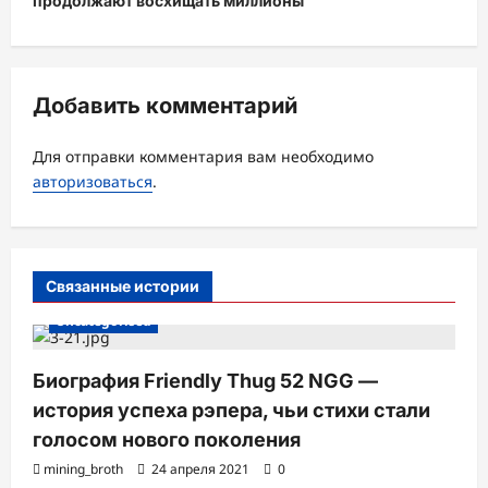
продолжают восхищать миллионы
ц
и
я
Добавить комментарий
з
а
Для отправки комментария вам необходимо
авторизоваться
.
п
и
с
Связанные истории
и
Uncategorised
Биография Friendly Thug 52 NGG —
история успеха рэпера, чьи стихи стали
голосом нового поколения
mining_broth
24 апреля 2021
0