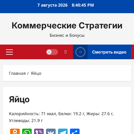
Перейти
7 августа 2026
8:40:45 PM
к
содержимому
Коммерческие Стратегии
Бизнес и Бонусы
Смотреть видео
Основное
меню
Главная
Яйцо
Яйцо
Калорийность: 71 ккал, Белки: 19.2 г, Жиры: 27.6 г,
Углеводы: 21.9 г
Odnoklassniki
WhatsApp
Viber
VK
Telegram
Отправить