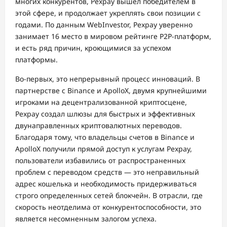
многих конкурентов, Pexpay вышел победителем в
этой сфере, и продолжает укреплять свои позиции с
годами. По данным WebInvestor, Pexpay уверенно
занимает 16 место в мировом рейтинге P2P-платформ,
и есть ряд причин, кроющимися за успехом
платформы.
Во-первых, это непрерывный процесс инноваций. В
партнерстве с Binance и ApolloX, двумя крупнейшими
игроками на децентрализованной криптосцене,
Pexpay создал шлюзы для быстрых и эффективных
двунаправленных криптовалютных переводов.
Благодаря тому, что владельцы счетов в Binance и
ApolloX получили прямой доступ к услугам Pexpay,
пользователи избавились от распространенных
проблем с переводом средств — это неправильный
адрес кошелька и необходимость придерживаться
строго определенных сетей блокчейн. В отрасли, где
скорость неотделима от конкурентоспособности, это
является несомненным залогом успеха.