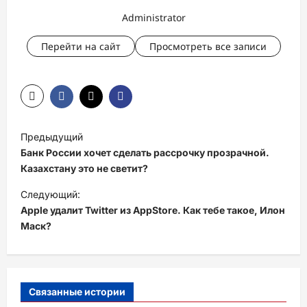
Administrator
Перейти на сайт
Просмотреть все записи
Н
Предыдущий
а
Банк России хочет сделать рассрочку прозрачной.
в
Казахстану это не светит?
и
Следующий:
Apple удалит Twitter из AppStore. Как тебе такое, Илон
г
Маск?
а
ц
и
Связанные истории
я