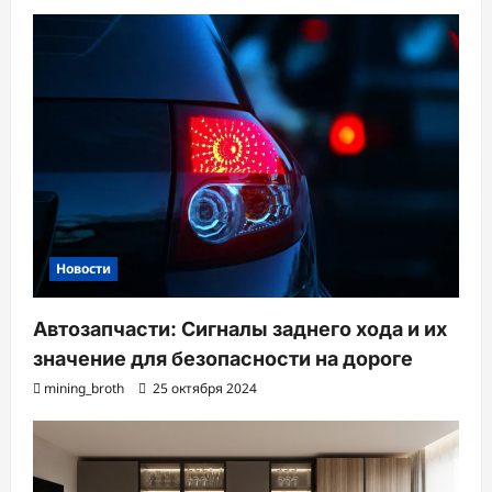
з
а
п
и
с
и
Новости
Автозапчасти: Сигналы заднего хода и их
значение для безопасности на дороге
mining_broth
25 октября 2024