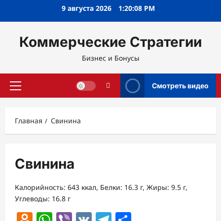
Перейти
9 августа 2026
1:20:09 PM
к
содержимому
Коммерческие Стратегии
Бизнес и Бонусы
Смотреть видео
Основное
меню
Главная
Свинина
Свинина
Калорийность: 643 ккал, Белки: 16.3 г, Жиры: 9.5 г,
Углеводы: 16.8 г
Odnoklassniki
WhatsApp
Viber
VK
Telegram
Отправить