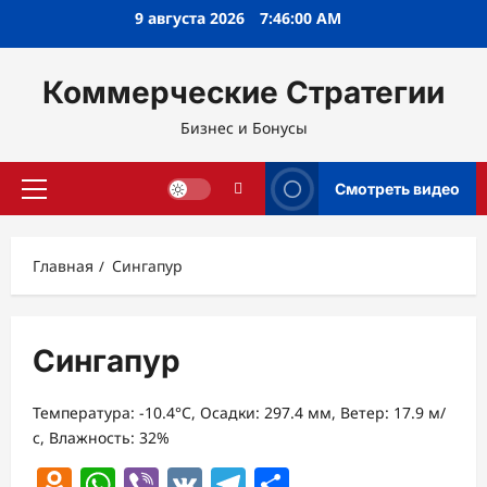
Перейти
9 августа 2026
7:46:01 AM
к
содержимому
Коммерческие Стратегии
Бизнес и Бонусы
Смотреть видео
Основное
меню
Главная
Сингапур
Сингапур
Температура: -10.4°C, Осадки: 297.4 мм, Ветер: 17.9 м/
с, Влажность: 32%
Odnoklassniki
WhatsApp
Viber
VK
Telegram
Отправить