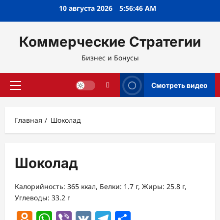
Перейти
10 августа 2026
5:56:46 AM
к
содержимому
Коммерческие Стратегии
Бизнес и Бонусы
Смотреть видео
Основное
меню
Главная
Шоколад
Шоколад
Калорийность: 365 ккал, Белки: 1.7 г, Жиры: 25.8 г,
Углеводы: 33.2 г
Odnoklassniki
WhatsApp
Viber
VK
Telegram
Отправить