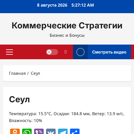
Перейти
8 августа 2026
5:27:13 AM
к
содержимому
Коммерческие Стратегии
Бизнес и Бонусы
Смотреть видео
Основное
меню
Главная
Сеул
Сеул
Температура: 15.5°C, Осадки: 184.8 мм, Ветер: 13.9 м/с,
Влажность: 10%
Odnoklassniki
WhatsApp
Viber
VK
Telegram
Отправить