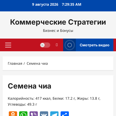
Перейти
9 августа 2026
7:29:35 AM
к
содержимому
Коммерческие Стратегии
Бизнес и Бонусы
Смотреть видео
Основное
меню
Главная
Семена чиа
Семена чиа
Калорийность: 417 ккал, Белки: 17.2 г, Жиры: 13.8 г,
Углеводы: 49.3 г
Odnoklassniki
WhatsApp
Viber
VK
Telegram
Отправить