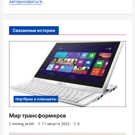
авторизоваться
.
з
а
п
Связанные истории
и
с
и
Ноутбуки и планшеты
Мир трансформеров
mining_broth
11 августа 2023
0