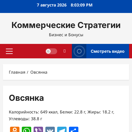
Перейти
7 августа 2026
8:03:09 PM
к
содержимому
Коммерческие Стратегии
Бизнес и Бонусы
Смотреть видео
Основное
меню
Главная
Овсянка
Овсянка
Калорийность: 649 ккал, Белки: 22.8 г, Жиры: 18.2 г,
Углеводы: 38.8 г
Odnoklassniki
WhatsApp
Viber
VK
Telegram
Отправить