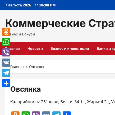
Перейти
7 августа 2026
11:06:09 PM
к
содержимому
Коммерческие Стра
Бизнес и Бонусы
Odnoklassniki
Главная
Новости
Бизнес и инвестиции
Банки и 
WhatsApp
Viber
Главная
Овсянка
VK
Telegram
Овсянка
Отправить
Калорийность: 251 ккал, Белки: 34.1 г, Жиры: 4.2 г, У