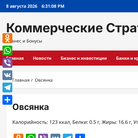
Перейти
8 августа 2026
6:31:08 PM
к
содержимому
Коммерческие Стра
Бизнес и Бонусы
Odnoklassniki
Главная
Новости
Бизнес и инвестиции
Банки и 
WhatsApp
Viber
Главная
Овсянка
VK
Telegram
Овсянка
Отправить
Калорийность: 123 ккал, Белки: 0.5 г, Жиры: 16.6 г, У