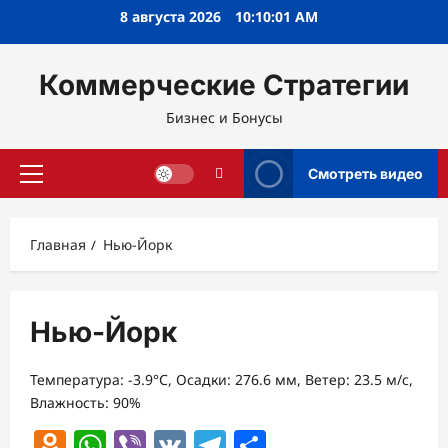
Перейти
8 августа 2026
10:10:01 AM
к
содержимому
Коммерческие Стратегии
Бизнес и Бонусы
Смотреть видео
Основное
меню
Главная
Нью-Йорк
Нью-Йорк
Температура: -3.9°C, Осадки: 276.6 мм, Ветер: 23.5 м/с,
Влажность: 90%
Odnoklassniki
WhatsApp
Viber
VK
Telegram
Отправить