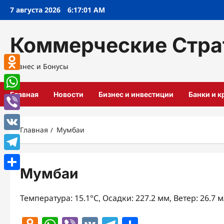
Перейти
7 августа 2026
6:17:02 AM
к
содержимому
Коммерческие Стра
Бизнес и Бонусы
Odnoklassniki
Главная
Новости
Бизнес и инвестиции
Банки и 
WhatsApp
Viber
Главная
Мумбаи
VK
Telegram
Мумбаи
Отправить
Температура: 15.1°C, Осадки: 227.2 мм, Ветер: 26.7 