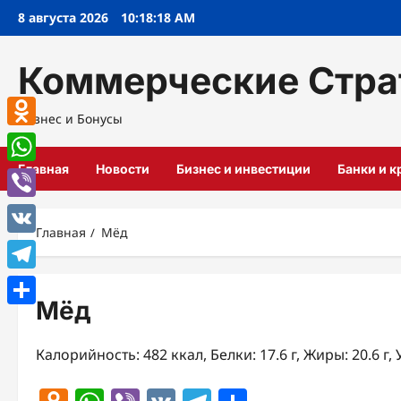
Перейти
8 августа 2026
10:18:19 AM
к
содержимому
Коммерческие Стра
Бизнес и Бонусы
Odnoklassniki
Главная
Новости
Бизнес и инвестиции
Банки и 
WhatsApp
Viber
Главная
Мёд
VK
Telegram
Мёд
Отправить
Калорийность: 482 ккал, Белки: 17.6 г, Жиры: 20.6 г, 