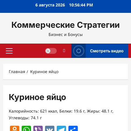
Перейти
6 августа 2026
10:56:44 PM
к
содержимому
Коммерческие Стратегии
Бизнес и Бонусы
Смотреть видео
Основное
меню
Главная
Куриное яйцо
Куриное яйцо
Калорийность: 621 ккал, Белки: 19.6 г, Жиры: 48.1 г,
Углеводы: 74.1 г
Odnoklassniki
WhatsApp
Viber
VK
Telegram
Отправить