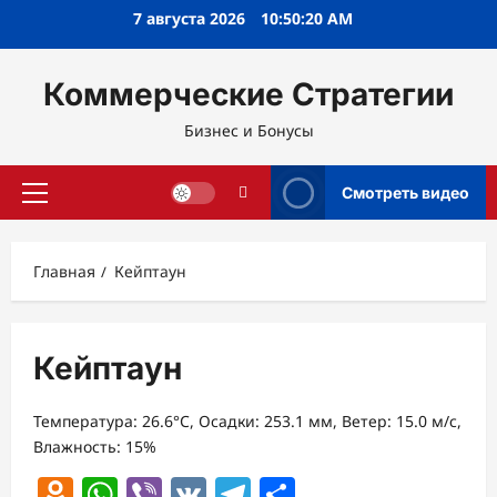
Перейти
7 августа 2026
10:50:21 AM
к
содержимому
Коммерческие Стратегии
Бизнес и Бонусы
Смотреть видео
Основное
меню
Главная
Кейптаун
Кейптаун
Температура: 26.6°C, Осадки: 253.1 мм, Ветер: 15.0 м/с,
Влажность: 15%
Odnoklassniki
WhatsApp
Viber
VK
Telegram
Отправить