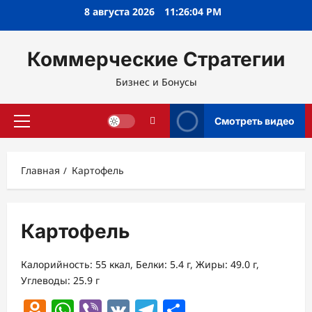
Перейти
8 августа 2026
11:26:05 PM
к
содержимому
Коммерческие Стратегии
Бизнес и Бонусы
Смотреть видео
Основное
меню
Главная
Картофель
Картофель
Калорийность: 55 ккал, Белки: 5.4 г, Жиры: 49.0 г,
Углеводы: 25.9 г
Odnoklassniki
WhatsApp
Viber
VK
Telegram
Отправить